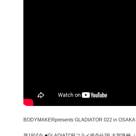
BODYMAKERpresents GLADIATOR 022 in OSAKA
第19試合 ■GLADIATORフライ級/5分2R 古賀珠楠（総