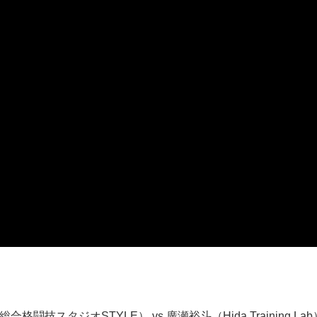
合格闘技スタジオSTYLE） vs 廣瀬裕斗（Hida Training Lab