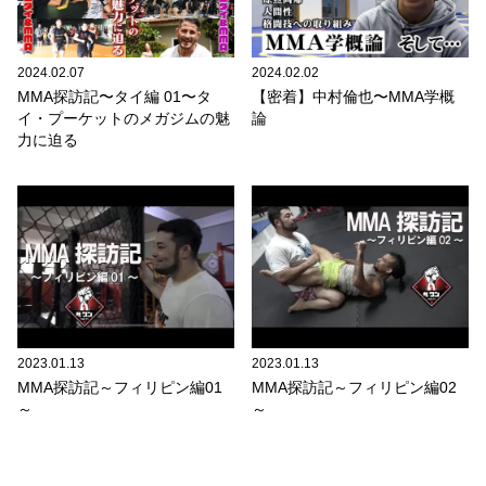
2024.02.07
2024.02.02
MMA探訪記〜タイ編 01〜タ
【密着】中村倫也〜MMA学概
イ・プーケットのメガジムの魅
論
力に迫る
2023.01.13
2023.01.13
MMA探訪記～フィリピン編01
MMA探訪記～フィリピン編02
～
～