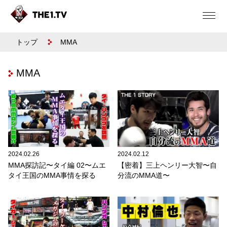
トップ
MMA
MMA
2024.02.26
2024.02.12
MMA探訪記〜タイ編 02〜ムエ
【密着】三上ヘンリー大智〜自
タイ王国のMMA事情を探る
分流のMMA道〜